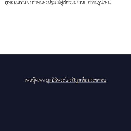
พุทธมณฑล จังหวัดนครปฐม มีผู้เข้าร่วมงานกว่าพันรูป/คน
เฟสบุ๊คเพจ
มูลนิธิพระไตรปิฎกเพื่อประชาชน